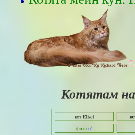
Котятам на 
Elisei
кот
к
фото