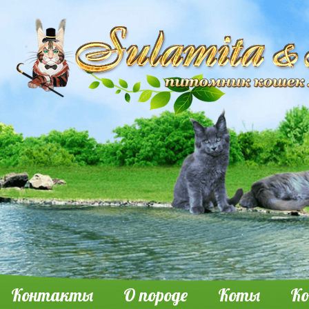
Контакты
О породе
Коты
К