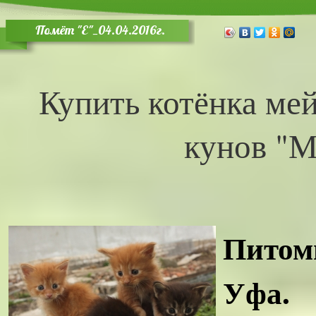
Помёт "Е"_04.04.2016г.
Купить котёнка ме
кунов "М
Пито
Уфа.
К