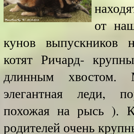
находя
от на
кунов выпускников н
котят Ричард- крупн
длинным хвостом. 
элегантная леди, по
похожая на рысь ). 
родителей очень крупн