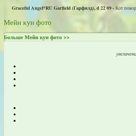
Graceful Angel*RU Garfield (Гарфилд), d 22 09 -
Кот покор
Мейн кун фото
Больше Мейн кун фото >>
увеличен