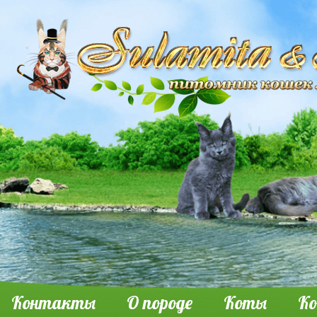
Контакты
О породе
Коты
К