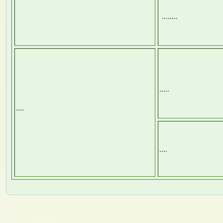
........
.....
....
....