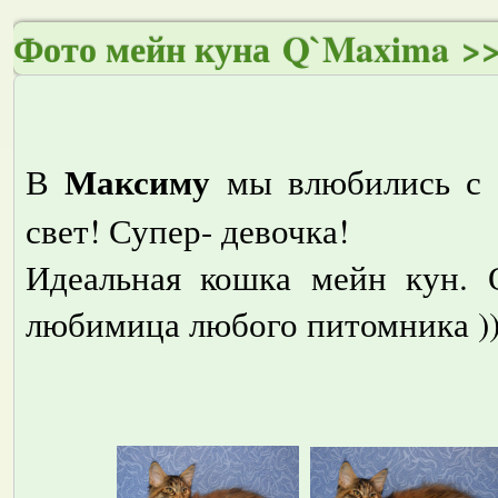
Фото мейн куна Q`Maxima >
Максиму
В
мы влюбились с п
свет! Супер- девочка!
Идеальная кошка мейн кун. 
любимица любого питомника )