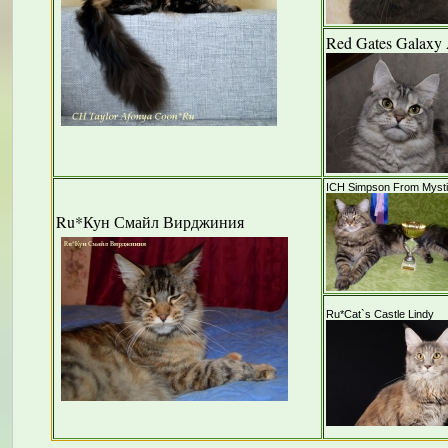
Red Gates Galaxy
ICH Simpson From Mysti
Ru*Кун Смайл Вирджиния
Ru*Cat`s Castle Lindy