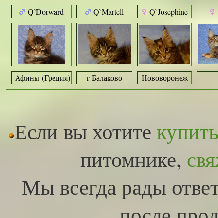
Q`Dorward
Q`Martell
Q`Josephine
Афины (Греция)
г.Балаково
Нововоронеж
Если вы хотите
купить
питомнике,
свя
Мы всегда рады ответ
после прод