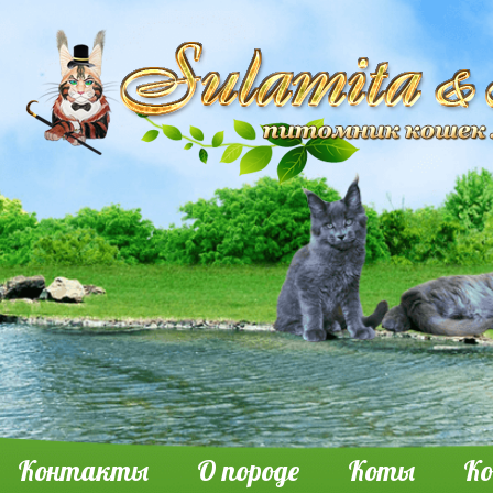
Контакты
О породе
Коты
К