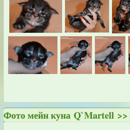
Фото мейн куна Q`Martell >>