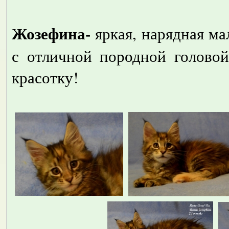
Жозефина-
яркая, нарядная ма
с отличной породной голово
красотку!