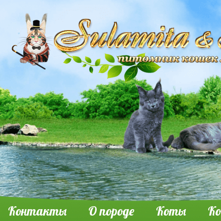
Контакты
О породе
Коты
К