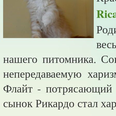
Ric
Род
ве
нашего питомника. Со
непередаваемую хариз
Флайт - потрясающий 
сынок Рикардо стал х