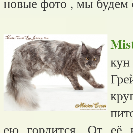
новые фото , мы будем 
Mis
ку
Гре
кр
пит
ею гордится. От её 