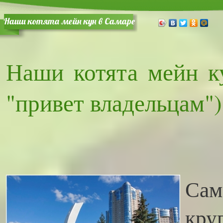
Наши котята мейн кун в Самаре (из серии: "привет в
Наши котята мейн ку
"привет владельцам")
Сам
кру